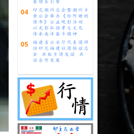
要增长引擎
04
印尼潮州总会暨潮州乡
亲公会举办《给阿嬷的
情书》公益观影活动
以光影弘扬孝义文化
传承南洋奋斗精神
05
福建省公安厅代表团拜
访印尼福建社团联谊总
会 共叙乡情友谊 共
话合作发展