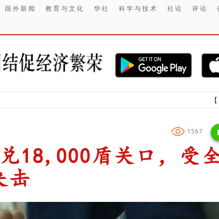
国外新闻
教育与文化
华社
科学与技术
社论
评论
【财经】 202
1567
兑18,000盾关口，受
夹击