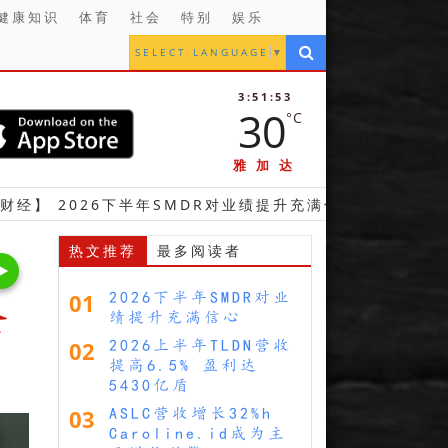
健康知识
体育
社会
特别
娱乐
SELECT LANGUAGE
▼
3:51:55
30
°C
雅加达
6下半年SMDR对业绩提升充满信心
【财经】 202
热文推荐
最多阅读者
01
2026下半年SMDR对业
全
绩提升充满信心
02
2026上半年TLDN营收
提高6.5% 盈利达
5430亿盾
03
ASLC营收增长32%h
Caroline.id成为主