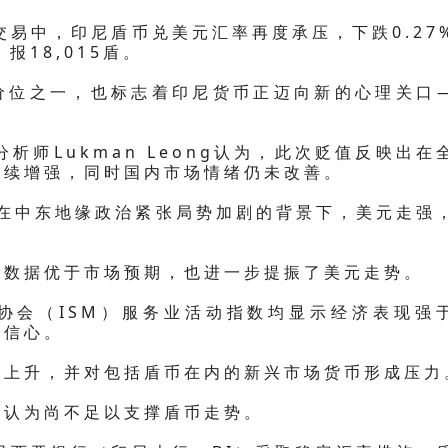
交易中，印尼盾币兑美元汇率再度承压，下跌0.27
报18,015盾。
价位之一，也标志着印尼货币正迈向新的心理关口
es货币分析师Lukman Leong认为，此次贬值反映出在
持续增强，同时国内市场情绪仍未改善。
“在中东地缘政治紧张局势加剧的背景下，美元走强
济数据优于市场预期，也进一步提振了美元走势。
协会（ISM）服务业活动指数均显示经济表现强
的信心。
求上升，并对包括盾币在内的新兴市场货币形成压力
被认为尚不足以支撑盾币走势。