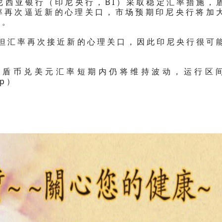
度尼西亚银行（印尼央行，BI）采取稳定汇率措施，
率再次逼近新的心理关口，市场预期印尼央行将加
定。
，但汇率再次接近新的心理关口，因此印尼央行很可
计，盾币兑美元汇率短期内仍将维持波动，运行区
sp）