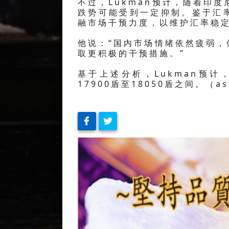
不过，Lukman预计，随着印
跌势可能受到一定抑制。鉴于汇
融市场干预力度，以维护汇率稳
他说：“国内市场情绪依然疲弱
取更积极的干预措施。”
基于上述分析，Lukman预
17900盾至18050盾之间。（a