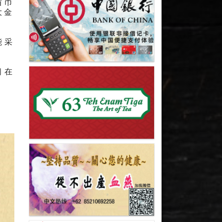
盾币
大金
能采
间在