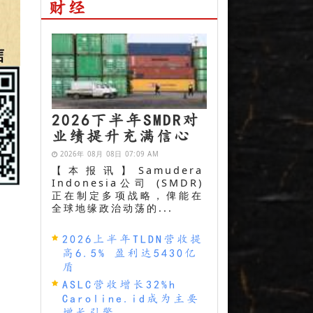
财经
2026下半年SMDR对
业绩提升充满信心
2026年 08月 08日 07:09 AM
【本报讯】Samudera
Indonesia公司 (SMDR)
正在制定多项战略，俾能在
全球地缘政治动荡的...
2026上半年TLDN营收提
高6.5% 盈利达5430亿
盾
ASLC营收增长32%h
Caroline.id成为主要
增长引擎