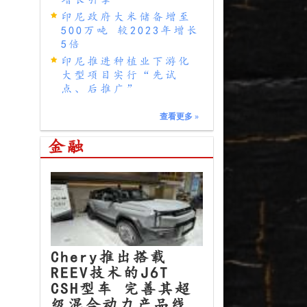
印尼政府大米储备增至
500万吨 较2023年增长
5倍
印尼推进种植业下游化
大型项目实行“先试
点、后推广”
查看更多
»
金融
Chery推出搭载
REEV技术的J6T
CSH型车 完善其超
级混合动力产品线