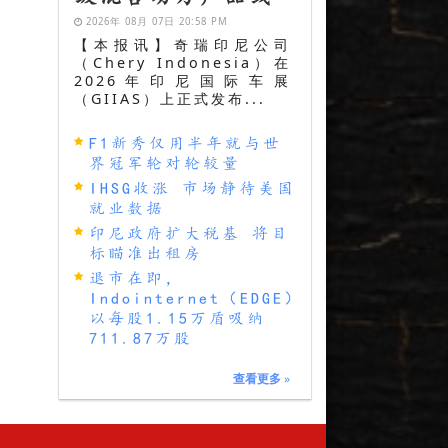
2026年 08月 07日 20:58 PM
【本报讯】奇瑞印尼公司
（Chery Indonesia）在
2026年印尼国际车展
（GIIAS）上正式发布...
F1新秀仅用半年就与世
界冠军轮对轮较量
IHSG收涨 市场静待美国
就业数据
印尼政府扩大税基 将目
标瞄准出租房
退市在即，
Indointernet（EDGE）
以每股1.15万盾吸纳
711.87万股
查看更多
»