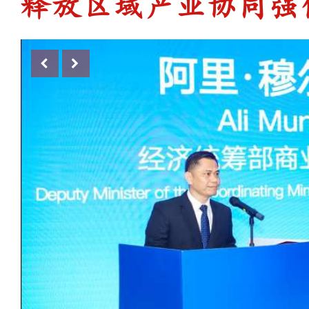
释放区域产业协同强
-