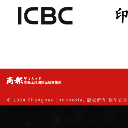
© 2024 Shangbao Indonesia, 版权所有 翻印必究