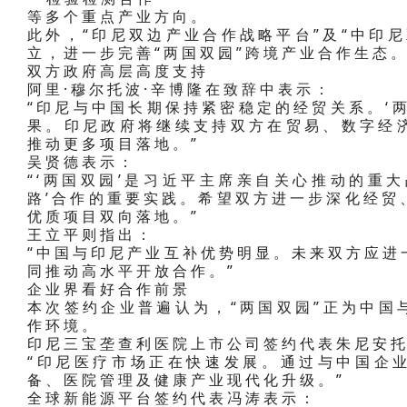
等多个重点产业方向。
此外，“印尼双边产业合作战略平台”及“中印
立，进一步完善“两国双园”跨境产业合作生态
双方政府高层高度支持
阿里·穆尔托波·辛博隆在致辞中表示：
“印尼与中国长期保持紧密稳定的经贸关系。‘
果。印尼政府将继续支持双方在贸易、数字经
推动更多项目落地。”
吴贤德表示：
“‘两国双园’是习近平主席亲自关心推动的重
路’合作的重要实践。希望双方进一步深化经贸
优质项目双向落地。”
王立平则指出：
“中国与印尼产业互补优势明显。未来双方应进
同推动高水平开放合作。”
企业界看好合作前景
本次签约企业普遍认为，“两国双园”正为中国
作环境。
印尼三宝垄查利医院上市公司签约代表朱尼安
“印尼医疗市场正在快速发展。通过与中国企
备、医院管理及健康产业现代化升级。”
全球新能源平台签约代表冯涛表示：