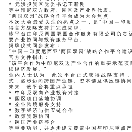
* 元洪投资区党委书记王新刚
等中印尼双方政府、园区及产业界代表。
“两国双园”战略合作平台成为大会焦点
本次大会最受关注的亮点之一，是“中国—印度
得官方战略支持并完成揭牌。
该平台由印尼两国双园合作服务有限公司负责运
要产业协同与投资服务平台。
揭牌仪式同步发布：
“中国—印度尼西亚‘两国双园’战略合作平台建
官方文件指出：
“该平台作为中印尼双边产业合作的重要示范项
续经济发展。”
业内人士认为，此次平台正式获得战略支持，
式，逐步迈向跨国产业链、资本链及供应链协
未来，该平台将重点承担：
* 中印尼双向产业投资对接
* 园区项目落地协调
* 企业跨境服务支持
* 数字经济与供应链合作
* 政策资源协同
* 跨国产业链整合
等重要功能，并逐步建立覆盖中国与印尼重点