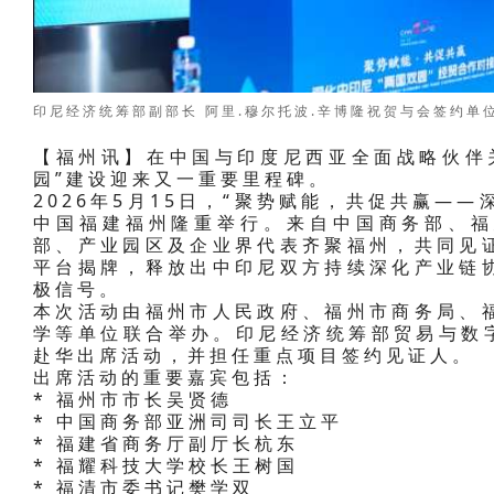
印尼经济统筹部副部长阿里博士为平台揭牌并其签字。图左为何
【福州讯】在中国与印度尼西亚全面战略伙伴
园”建设迎来又一重要里程碑。
2026年5月15日，“聚势赋能，共促共赢——
中国福建福州隆重举行。来自中国商务部、福
部、产业园区及企业界代表齐聚福州，共同见
平台揭牌，释放出中印尼双方持续深化产业链
极信号。
本次活动由福州市人民政府、福州市商务局、
学等单位联合举办。印尼经济统筹部贸易与数字
赴华出席活动，并担任重点项目签约见证人。
出席活动的重要嘉宾包括：
* 福州市市长吴贤德
* 中国商务部亚洲司司长王立平
* 福建省商务厅副厅长杭东
* 福耀科技大学校长王树国
* 福清市委书记樊学双