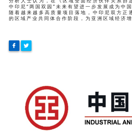
分析人士认为，在《区域全面经济伙伴关系协
中印尼“两国双园”未来有望进一步发展成为中
随着越来越多高质量项目落地，中印尼双方正
的区域产业共同体合作阶段，为亚洲区域经济