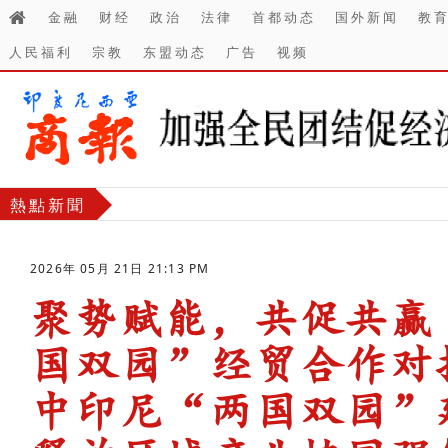
金融
财经
政治
法律
首都动态
国外新闻
教
人民福利
宗教
东盟动态
广告
视频
熱點新聞
2026年 05月 21日 21:13 PM
聚势赋能，共促共赢
国双园”经贸合作对
中印尼“两国双园”