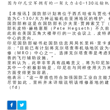
图为印尼空军拥有的一架大力士C-130运输
【本报讯】国防部计划将位于西爪哇省马贾伦卡县
造为C-130/大力神运输机在亚洲地区的维护
国防部称这是在国防部长沙夫里·贾姆索艾丁（Sja
部长皮特·赫格塞斯（Pete Hegseth）不
此前在美国五角大楼举行的一次会议上，皮特
中心的意向。
印尼国防部秘书处国防信息局局长里科·里卡
示：“目前已有计划将克尔塔查蒂机场地区设为C
修（MRO）中心之一。选择克尔塔查蒂是考虑
善的飞行辅助设施。”
里科认为，此举非常具有战略意义，将为印尼
其中一个积极影响是，印尼在与同样使用大力
方面变得更加容易。
他表示：“这一举措也符合加强国防工业自主能
尽管如此，里科并未详细说明该维修基地的建
（fd）