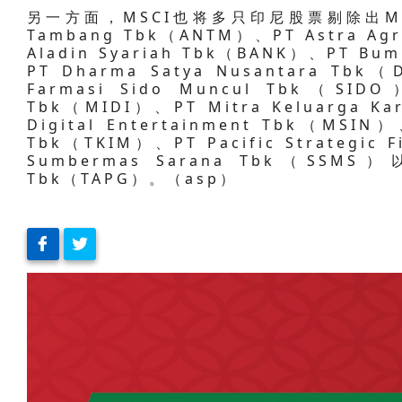
另一方面，MSCI也将多只印尼股票剔除出MS
Tambang Tbk（ANTM）、PT Astra Agr
Aladin Syariah Tbk（BANK）、PT Bu
PT Dharma Satya Nusantara Tbk（
Farmasi Sido Muncul Tbk（SIDO
Tbk（MIDI）、PT Mitra Keluarga K
Digital Entertainment Tbk（MSIN）、
Tbk（TKIM）、PT Pacific Strategic 
Sumbermas Sarana Tbk（SSMS）以及
Tbk（TAPG）。（asp）