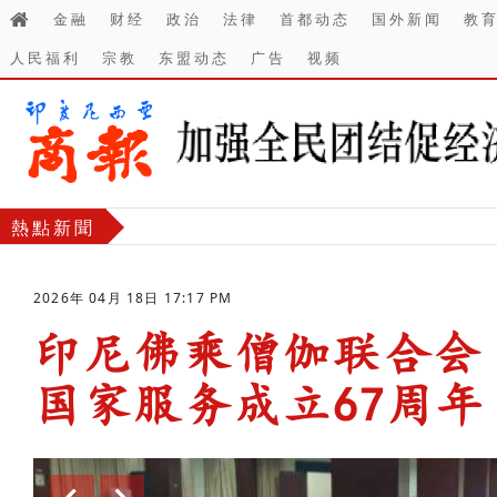
金融
财经
政治
法律
首都动态
国外新闻
教
人民福利
宗教
东盟动态
广告
视频
熱點新聞
2026年 04月 18日 17:17 PM
印尼佛乘僧伽联合会
国家服务成立67周年
-