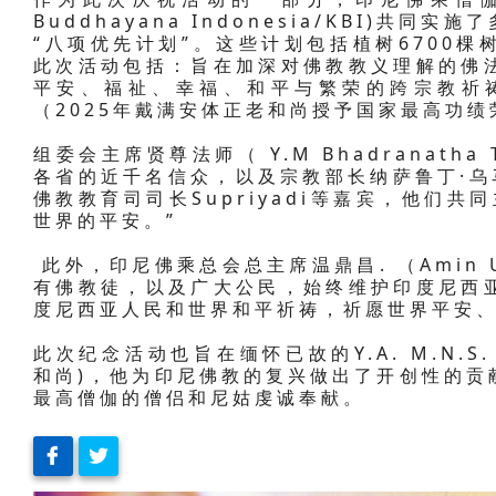
Buddhayana Indonesia/KBI)
“八项优先计划”。这些计划包括植树6700
此次活动包括：旨在加深对佛教教义理解的佛法
平安、福祉、幸福、和平与繁荣的跨宗教祈
（2025年戴满安体正老和尚授予国家最高功绩
组委会主席贤尊法师（ Y.M Bhadranath
各省的近千名信众，以及宗教部长纳萨鲁丁·乌马尔
佛教教育司司长Supriyadi等嘉宾，他们
世界的平安。”
此外，印尼佛乘总会总主席温鼎昌. （Amin 
有佛教徒，以及广大公民，始终维护印度尼西
度尼西亚人民和世界和平祈祷，祈愿世界平安、
此次纪念活动也旨在缅怀已故的Y.A. M.N.S. As
和尚)，他为印尼佛教的复兴做出了开创性的贡
最高僧伽的僧侣和尼姑虔诚奉献。