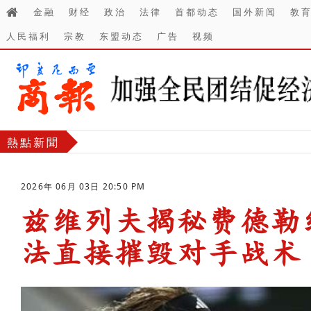
金融
财经
政治
法律
首都动态
国外新闻
教
人民福利
宗教
东盟动态
广告
视频
熱點新聞
2026年 06月 03日 20:50 PM
兹维列夫揭秘费德勒
法直接摧毁对手战术
-