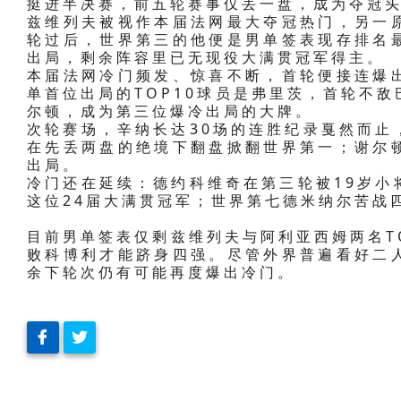
挺进半决赛，前五轮赛事仅丢一盘，成为夺冠
兹维列夫被视作本届法网最大夺冠热门，另一
轮过后，世界第三的他便是男单签表现存排名
出局，剩余阵容里已无现役大满贯冠军得主。
本届法网冷门频发、惊喜不断，首轮便接连爆
单首位出局的TOP10球员是弗里茨，首轮不
尔顿，成为第三位爆冷出局的大牌。
次轮赛场，辛纳长达30场的连胜纪录戛然而止
在先丢两盘的绝境下翻盘掀翻世界第一；谢尔
出局。
冷门还在延续：德约科维奇在第三轮被19岁小
这位24届大满贯冠军；世界第七德米纳尔苦战
目前男单签表仅剩兹维列夫与阿利亚西姆两名T
败科博利才能跻身四强。尽管外界普遍看好二
余下轮次仍有可能再度爆出冷门。