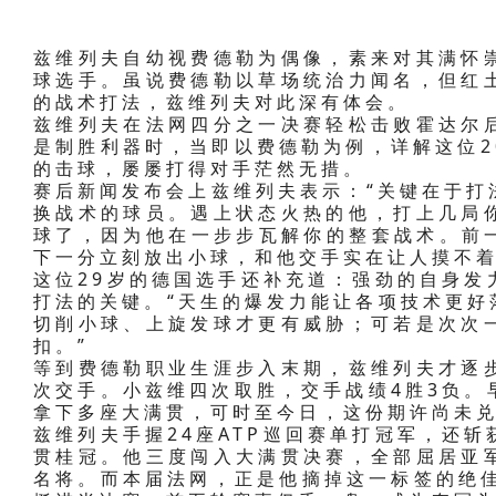
兹维列夫自幼视费德勒为偶像，素来对其满怀
球选手。虽说费德勒以草场统治力闻名，但红
的战术打法，兹维列夫对此深有体会。
兹维列夫在法网四分之一决赛轻松击败霍达尔
是制胜利器时，当即以费德勒为例，详解这位2
的击球，屡屡打得对手茫然无措。
赛后新闻发布会上兹维列夫表示：“关键在于打
换战术的球员。遇上状态火热的他，打上几局
球了，因为他在一步步瓦解你的整套战术。前一
下一分立刻放出小球，和他交手实在让人摸不着
这位29岁的德国选手还补充道：强劲的自身发
打法的关键。“天生的爆发力能让各项技术更好
切削小球、上旋发球才更有威胁；可若是次次
扣。”
等到费德勒职业生涯步入末期，兹维列夫才逐
次交手。小兹维四次取胜，交手战绩4胜3负。
拿下多座大满贯，可时至今日，这份期许尚未
兹维列夫手握24座ATP巡回赛单打冠军，还
贯桂冠。他三度闯入大满贯决赛，全部屈居亚
名将。而本届法网，正是他摘掉这一标签的绝佳契