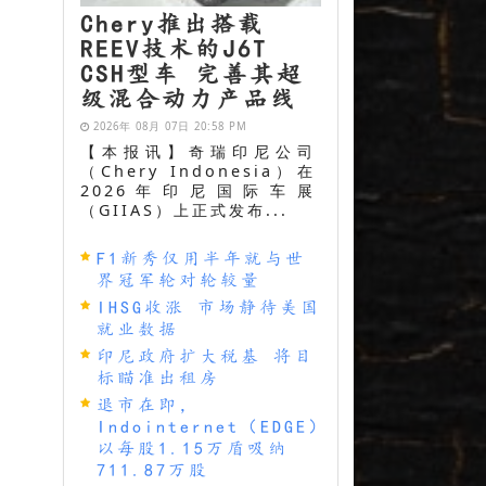
Chery推出搭载
REEV技术的J6T
CSH型车 完善其超
级混合动力产品线
2026年 08月 07日 20:58 PM
【本报讯】奇瑞印尼公司
（Chery Indonesia）在
2026年印尼国际车展
（GIIAS）上正式发布...
F1新秀仅用半年就与世
界冠军轮对轮较量
IHSG收涨 市场静待美国
就业数据
印尼政府扩大税基 将目
标瞄准出租房
退市在即，
Indointernet（EDGE）
以每股1.15万盾吸纳
711.87万股