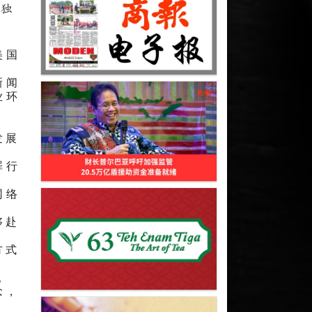
年独
美国
新闻
业环
发展
罪行
网络
够赴
方式
。
念，