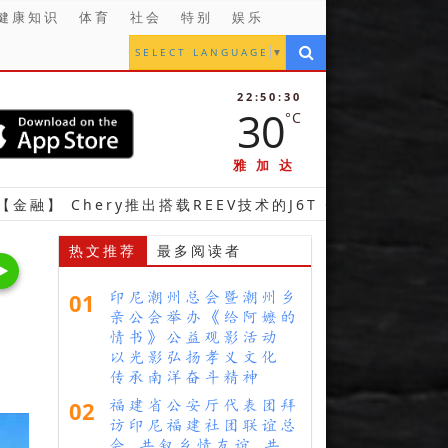
健康知识
体育
社会
特别
娱乐
SELECT LANGUAGE
▼
22:50:32
30
°C
雅加达
ery推出搭载REEV技术的J6T CSH型车 完善其超级混合动
热文推荐
最多阅读者
01
印尼潮州总会暨潮州乡
亲公会举办《给阿嬷的
情书》公益观影活动
以光影弘扬孝义文化
传承南洋奋斗精神
02
福建省公安厅代表团拜
访印尼福建社团联谊总
会 共叙乡情友谊 共