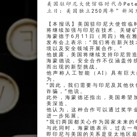
美国驻印尼大使馆临时代办Peter
立日：美国独立250周年”新
【本报讯】美国驻印尼大使馆临时代
将继续加强与印尼在技术、关键
海蒙德于6月11日（周四）晚在雅
发布会上表示：“我们将在新兴
境以及安全领域开展合作。”
他披露，美国将继续支持印尼营
海蒙德说，安全合作不仅涵盖传
而出现的新型挑战。
他声称人工智能（AI）具有巨
为。
“因此，我们需要与印尼及其他
诈骗，”他说。
此外，海蒙德还指出，美国希望
美深造。
他认为，这种合作可以通过奖学
进一步拓展。
“我们两国都关心作为国家未来的
与此同时，海蒙德表示，过去一
即印尼与美国的关系是亚太地区