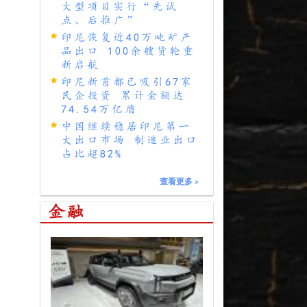
大型项目实行“先试
点、后推广”
印尼恢复近40万吨矿产
品出口 100余艘货轮重
新启航
印尼新首都已吸引67家
民企投资 累计金额达
74.54万亿盾
中国继续稳居印尼第一
大出口市场 制造业出口
占比超82%
查看更多
»
金融