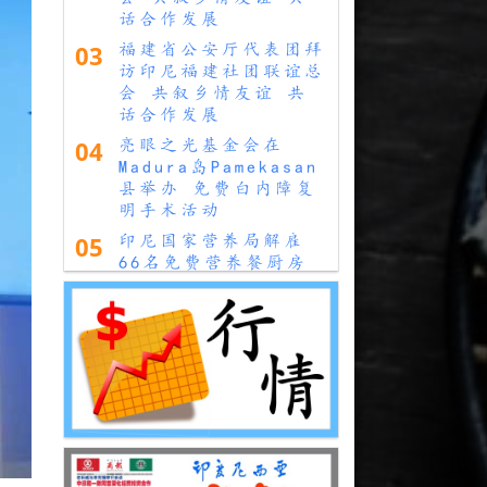
话合作发展
03
福建省公安厅代表团拜
访印尼福建社团联谊总
会 共叙乡情友谊 共
话合作发展
04
亮眼之光基金会在
Madura岛Pamekasan
县举办 免费白内障复
明手术活动
05
印尼国家营养局解雇
66名免费营养餐厨房
负责人