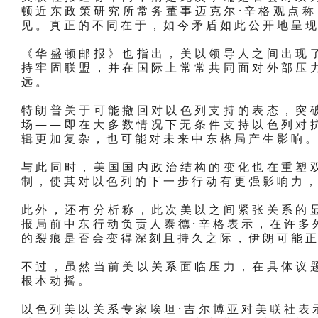
顿近东政策研究所常务董事迈克尔·辛格观点称
见。真正的不同在于，如今矛盾如此公开地呈现
《华盛顿邮报》也指出，美以领导人之间出现
持牢固联盟，并在国际上常常共同面对外部压
远。
特朗普关于可能撤回对以色列支持的表态，突
场——即在大多数情况下无条件支持以色列对
辑更加复杂，也可能对未来中东格局产生影响
与此同时，美国国内政治结构的变化也在重塑
制，使其对以色列的下一步行动有更强影响力，
此外，还有分析称，此次美以之间紧张关系的
报局前中东行动负责人泰德·辛格表示，在许多
的裂痕是否会变得深刻且持久之际，伊朗可能
不过，虽然当前美以关系面临压力，在具体议
根本动摇。
以色列美以关系专家埃坦·吉尔博亚对美联社表