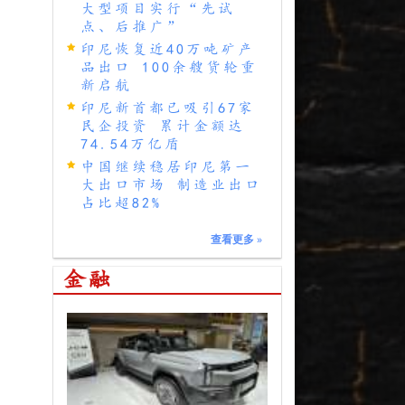
大型项目实行“先试
点、后推广”
印尼恢复近40万吨矿产
品出口 100余艘货轮重
新启航
印尼新首都已吸引67家
民企投资 累计金额达
74.54万亿盾
中国继续稳居印尼第一
大出口市场 制造业出口
占比超82%
查看更多
»
金融