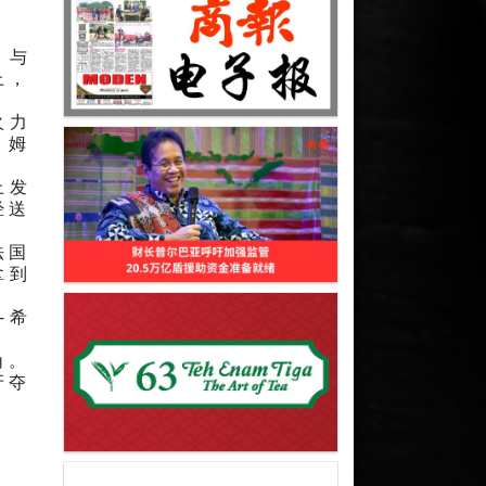
。与
上，
火力
，姆
上发
经送
法国
拿到
-希
角。
牙夺