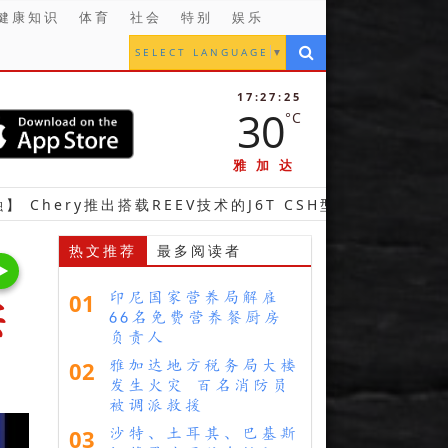
健康知识
体育
社会
特别
娱乐
SELECT LANGUAGE
▼
17:27:27
30
°C
雅加达
推出搭载REEV技术的J6T CSH型车 完善其超级混合动力产品
热文推荐
最多阅读者
01
印尼国家营养局解雇
实
66名免费营养餐厨房
负责人
02
雅加达地方税务局大楼
发生火灾 百名消防员
被调派救援
03
沙特、土耳其、巴基斯