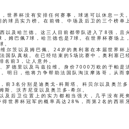
日，世界杯没有安排任何赛事，球迷可以休息一天
期的球员实力榜。在前锋、中场及后卫的三个榜单
梅西以及哈兰德。这三人目前都带队进入了8强，且
球，姆巴佩7球，哈兰德也是7球。在世界杯赛场上
球。
、维尔茨以及姆巴佩。24岁的奥利塞在本届世界杯
为法国队真核。在已经结束的5场比赛中，奥利塞已
排名前3，让人意外。
、罗德里以及马兹拉维。身价7000万欧的于帕是
发。明日，他将力争帮助法国队淘汰摩洛哥，从而
，前3名分别是迪奥戈-科斯塔、科贝尔以及奥兰多
姆斯、沃齐尼亚以及奥兰多-希尔。
以及后卫位置上的实力都相当强大，几乎没有死
夺得世界杯冠军的概率高达28%，而第2名的西班