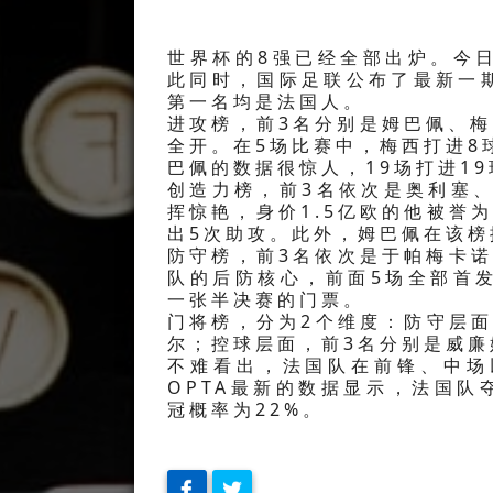
世界杯的8强已经全部出炉。今
此同时，国际足联公布了最新一
第一名均是法国人。
进攻榜，前3名分别是姆巴佩、
全开。在5场比赛中，梅西打进8
巴佩的数据很惊人，19场打进19
创造力榜，前3名依次是奥利塞
挥惊艳，身价1.5亿欧的他被誉
出5次助攻。此外，姆巴佩在该榜
防守榜，前3名依次是于帕梅卡诺
队的后防核心，前面5场全部首
一张半决赛的门票。
门将榜，分为2个维度：防守层面
尔；控球层面，前3名分别是威廉
不难看出，法国队在前锋、中场
OPTA最新的数据显示，法国队
冠概率为22%。