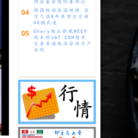
坦签署共同防务协议
04
韩国极端高温持续 首
尔气温8年来首次突破
40摄氏度
05
Chery推出搭载REEV
技术的J6T CSH型车
完善其超级混合动力产
品线