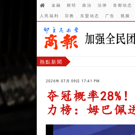
金融
财经
政治
法律
首都动态
人民福利
宗教
东盟动态
广告
视频
熱點新聞
2026年 07月 09日 17:41 PM
夺冠概率28%！
力榜：姆巴佩进
-