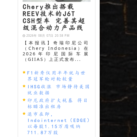
Chery推出搭载
REEV技术的J6T
CSH型车 完善其超
级混合动力产品线
2026年 08月 07日 20:58 PM
【本报讯】奇瑞印尼公司
（Chery Indonesia）在
2026年印尼国际车展
（GIIAS）上正式发布...
F1新秀仅用半年就与世
界冠军轮对轮较量
IHSG收涨 市场静待美国
就业数据
印尼政府扩大税基 将目
标瞄准出租房
退市在即，
Indointernet（EDGE）
以每股1.15万盾吸纳
711.87万股