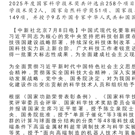
2025年度国家科学技术奖共评选出258个项
学技术奖2人，国家自然科学奖51项、国家技
149项，并授予9名外国专家中华人民共和国
【中新社北京7月8日电】中国式现代化要靠
习近平同志为核心的党中央坚持把科技创新摆
技强国建设战略部署，持续深化科技体制改革
国科技实力跃上新台阶。广大科技工作者锐意
得一批重大标志性成果，为全面建成社会主义
为全面贯彻习近平新时代中国特色社会主义思
会精神，贯彻落实全国科技大会精神，深入实
动发展战略，党中央、国务院决定，对为我国
化建设作出突出贡献的科学技术人员和组织给
根据《国家功勋荣誉表彰条例》、《国家科学
奖评审委员会评审、国家科学技术奖励委员会
并报请国家主席习近平签署，授予陈立泉院士
央、国务院批准，授予“单原子催化”等3项科
群的计算与球面微分结构的分类”等48项科技
端条件下高温金属材料超常调制技术与科学实验
等奖，授予“面向高端制造的机器人技术与装备