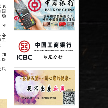
议表
前国
，确
设性
。
会各
和工
法，
、加
良好
进民
。