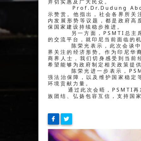
并切实惠及广大民众。
Prof.Dr.Dudung Ab
示赞赏。他指出，社会各界所关
内发展形势等议题，都是政府高
保国家建设持续稳步推进。
另一方面，PSMTI总主席
的交流平台，就印尼当前面临的
陈荣光表示，此次会谈中，P
界关注的经济形势。作为印尼华裔
商界人士，我们切身感受到当前
希望能够为政府制定相关政策提
陈荣光进一步表示，PSMT
强法治保障，以及维护国家稳定
环境贡献力量。
通过此次会晤，PSMTI再次
族团结、弘扬包容互信，支持国