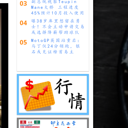
03
副总统视察Teupin
Mane大桥 工程进度
45%预计10月投入使用
04
曝38岁库里想留在勇
士！不会主动申请交易
或选择降薪帮助球队
05
MotoGP英国站重启：
马丁仅24分领跑，银
石或见证榜首易主