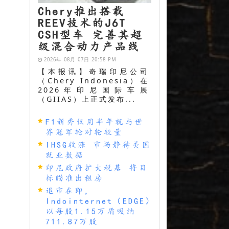
Chery推出搭载
REEV技术的J6T
CSH型车 完善其超
级混合动力产品线
2026年 08月 07日 20:58 PM
【本报讯】奇瑞印尼公司
（Chery Indonesia）在
2026年印尼国际车展
（GIIAS）上正式发布...
F1新秀仅用半年就与世
界冠军轮对轮较量
IHSG收涨 市场静待美国
就业数据
印尼政府扩大税基 将目
标瞄准出租房
退市在即，
Indointernet（EDGE）
以每股1.15万盾吸纳
711.87万股