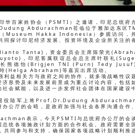
印华百家姓协会（PSMTI）之邀请，印尼总统府
Dudung Abdurachman莅临位于雅加达东区TM
seum Hakka Indonesia）参观访问，
，共同探讨印尼经济发展、投资环境及企业所关注的
nto Tanta)，资金委员会主席陈荣光(Abrah
Suyoto)，印尼客属联谊总会总主席叶联礼(Suge
怡(Brigjen TNI (Purn) Tedy Jusuf
美玲(Helga Abraham)等嘉宾出席活动。
利益相关方与政府之间的协作，就多项战略性议
经济形势及未来发展前景成为重点讨论内容，包括
动社会赋能，以及进一步发挥社会团体在国家建设
将Prof.Dr.Dudung Abdurachma
府办公厅的会晤，是政府加强与社会各界沟通合作
。
urachman表示，今天PSMTI与总统府办公厅的会
国总统各项施政计划方面的合作机会。政府需要全
体，共同参与和支持，确保国家各项战略计划顺利推