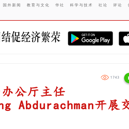
国外新闻
教育与文化
华社
科学与技术
社论
评论
【
1743
统府办公厅主任
ung Abdurachman开展