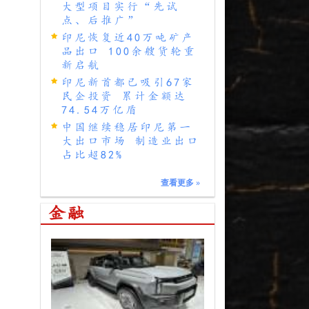
大型项目实行“先试
点、后推广”
印尼恢复近40万吨矿产
品出口 100余艘货轮重
新启航
印尼新首都已吸引67家
民企投资 累计金额达
74.54万亿盾
中国继续稳居印尼第一
大出口市场 制造业出口
占比超82%
查看更多
»
金融