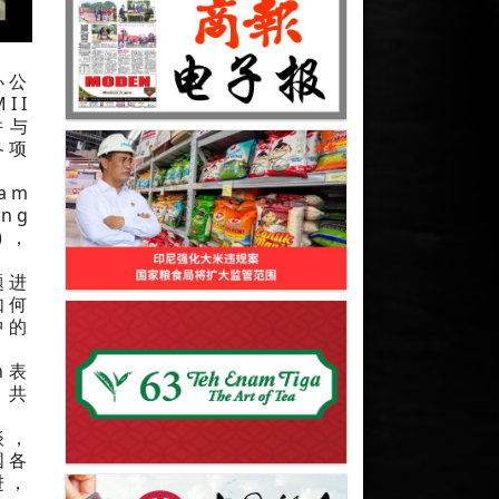
办公
II
并与
各项
am
ng
)，
题进
如何
中的
n表
、共
谈，
国各
进，