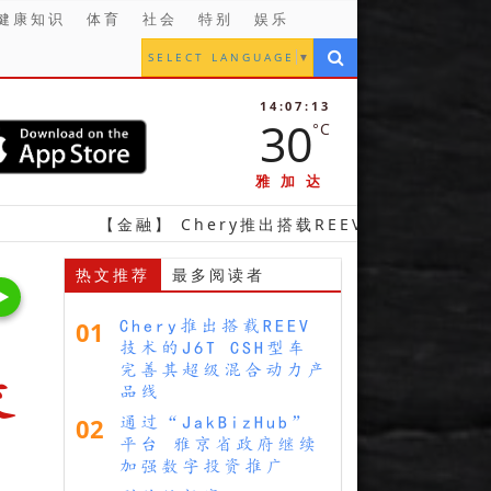
健康知识
体育
社会
特别
娱乐
SELECT LANGUAGE
▼
14:07:15
30
°C
雅加达
金融】 Chery推出搭载REEV技术的J6T CSH型车 完善
热文推荐
最多阅读者
01
Chery推出搭载REEV
技术的J6T CSH型车
完善其超级混合动力产
交
品线
02
通过“JakBizHub”
平台 雅京省政府继续
加强数字投资推广