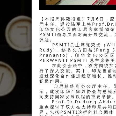
【本报周孙毅报道】7月6日，应
厅主任、退役陆军上将Prof.Dr.
印华文化公园的印尼客家博物馆（Mu
PSMTI领导层面对面开展交流
议题。
PSMTI总主席陈荣光（Willia
Rudy)，秘书长方田益(Peng 
Prananto)，印华文化公园园长熊德
PERWANTI PSMTI 总主席陈
在此次会晤中，双方围绕加强
行了深入交流。其中，印尼当前
通过深化合作促进经济增长、推
积极作用。
印尼总统府办公厅主任、退役陆军上
示，此次印华百家姓协会与总统
同支持国家发展议程的重要举措
Prof.Dr.Dudung Abd
重点探讨了双方在支持印尼共和
界，包括PSMTI这样的社会团