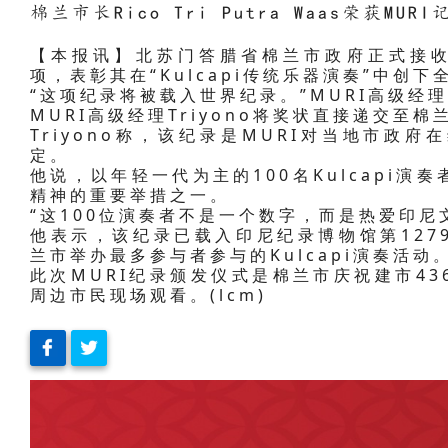
棉兰市长Rico Tri Putra Waas荣获MU
【本报讯】北苏门答腊省棉兰市政府正式接收来
项，表彰其在“Kulcapi传统乐器演奏”中
“这项纪录将被载入世界纪录。”MURI高级经理T
MURI高级经理Triyono将奖状直接递交至棉兰市
Triyono称，该纪录是MURI对当地市政
定。
他说，以年轻一代为主的100名Kulcapi
精神的重要举措之一。
“这100位演奏者不是一个数字，而是热爱印尼
他表示，该纪录已载入印尼纪录博物馆第12790/
兰市举办最多参与者参与的Kulcapi演奏活
此次MURI纪录颁发仪式是棉兰市庆祝建市4
周边市民现场观看。(lcm)