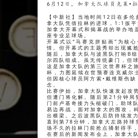
6月12日，加拿大队球员克莱•
【中新社】当地时间12日在多
拿大队凭借拉林的进球，1:1扳
加拿大开幕式和揭幕战的举办地
座专业足球场。
开幕式以“马赛克拼贴画”为核
情。但开幕式的主题秀却出现尴尬
随后，加拿大队与波黑队打响B
尔四队组成。虽无传统豪门，但
这是加拿大队的第三次世界杯之
杯，力图延续在世预赛连克威尔
但因核心球员阿方索•戴维斯伤
念。
比赛伊始，加拿大队快速发起攻
但遭门将化解。随后第21分钟
门前卢基奇接力头槌破门，助球队
易边再战，面对加拿大的围攻，
出横梁。之后波黑队后防持续发
直到第78分钟，加拿大左路持
场不久的拉林门前抢点捅射得手，
在赛后的新闻发布会上，加拿大