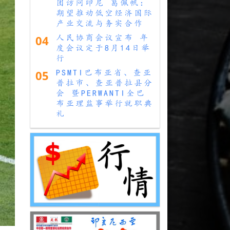
团访问印尼 葛佩帆：
期望推动低空经济国际
产业交流与务实合作
04
人民协商会议宣布 年
度会议定于8月14日举
行
05
PSMTI巴布亚省、查亚
普拉市、查亚普拉县分
会 暨PERWANTI全巴
布亚理监事举行就职典
礼