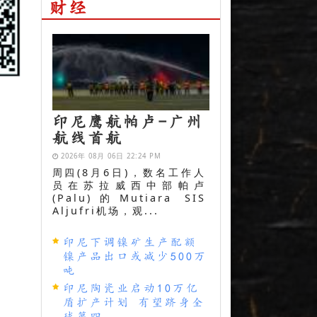
财经
印尼鹰航帕卢-广州
航线首航
2026年 08月 06日 22:24 PM
周四(8月6日)，数名工作人
员在苏拉威西中部帕卢
(Palu)的Mutiara SIS
Aljufri机场，观...
印尼下调镍矿生产配额
镍产品出口或减少500万
吨
印尼陶瓷业启动10万亿
盾扩产计划 有望跻身全
球第四