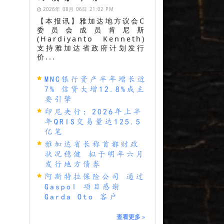
2026年 08月 06日 21:02 PM
【本报讯】雅加达地方议会C
委员会成员肯尼斯
(Hardiyanto Kenneth)
支持雅加达省政府计划发行
价...
MNC银行资产半年增长近
7% 信贷大增12.8%成主
要引擎
印尼央行：2026年上半
年QRIS交易量达125.5
亿笔
雅加达省长称首都财政
状况稳健 拟于明年六月
发行地方债券
阿斯特拉保险公司 通过
Gaspol 项目感谢
Garda Oto 客户
查看更多
»