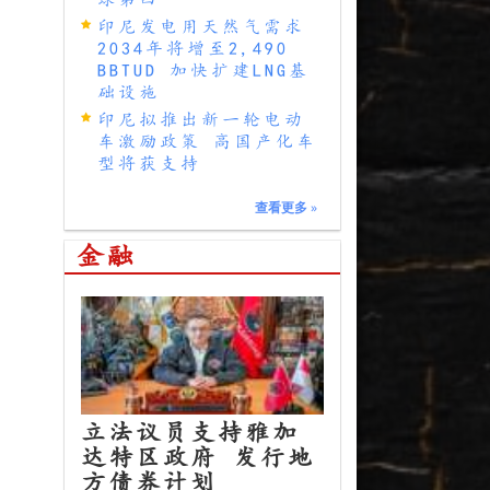
印尼发电用天然气需求
2034年将增至2,490
BBTUD 加快扩建LNG基
础设施
印尼拟推出新一轮电动
车激励政策 高国产化车
型将获支持
查看更多
»
金融
立法议员支持雅加
达特区政府 发行地
方债券计划