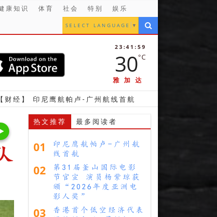
健康知识
体育
社会
特别
娱乐
SELECT LANGUAGE
▼
23:42:01
30
°C
雅加达
鹰航帕卢-广州航线首航
【金融】 立法议员支持雅加
热文推荐
最多阅读者
01
印尼鹰航帕卢-广州航
队
线首航
02
第31届釜山国际电影
节官宣 演员杨紫琼获
颁“2026年度亚洲电
影人奖”
03
香港首个低空经济代表