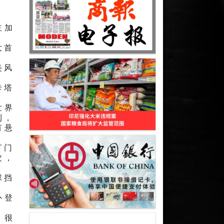
主加
大首
美风
卡塔
世界
利，
有悬
打门
攻，
球挡
补登
。
、很