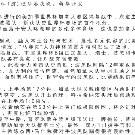
拉林(前)进球后庆祝。新华社发
伦多进行的美加墨世界杯加拿大赛区揭幕战中，东道
平波黑队，斩获队史世界杯赛场的首个积分。
是坐落于安大略湖畔的多伦多体育场，这也是加拿
心创意，融入本土音乐与艺术，展现多元包容的北
情况，“马赛克”大力神杯装置亮相时发生了故障。
组揭幕战。本届世界杯B组由加拿大、瑞士、波黑和
球队各有亮点，让对战充满变数。
旅，此役全力冲击队史首胜；波黑队时隔12年重返
士、意大利的黑马奇迹。虽然加拿大队坐拥主场之
缺，面对老将压阵、防守强悍的波黑队，比赛结果仍
势，上半场第17分钟，加拿大球员戴维禁区内劲射
局势突变，波黑队开出角球，科拉希纳茨头球后蹭助
在上半场1:0领先。
科拉希纳茨在第53分钟上演门线极限解围，将必进
力，再度化解门线险情。
球突至中路，普罗米斯在禁区弧顶送出一脚挑传，替
帮助加拿大队扳平比分。最终，双方1:1握手言和
队主教练杰西•马什称赞对手波黑队踢得很有侵略性