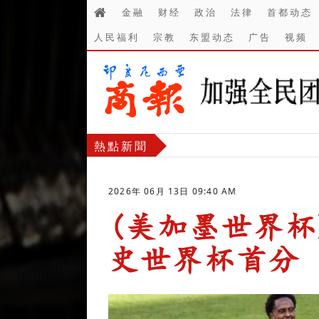
金融
财经
政治
法律
首都动态
人民福利
宗教
东盟动态
广告
视频
熱點新聞
2026年 06月 13日 09:40 AM
(美加墨世界杯
史世界杯首分
-