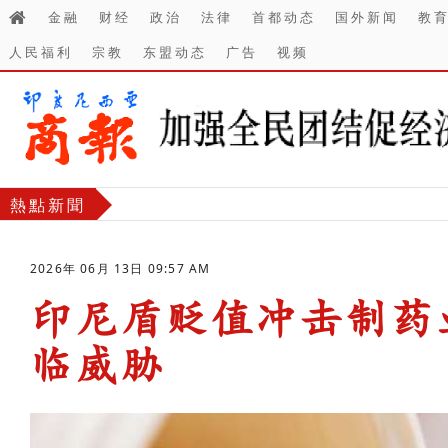
金融
财经
政治
法律
首都动态
国外新闻
教
人民福利
宗教
东盟动态
广告
视频
熱點新聞
2026年 06月 13日 09:57 AM
印尼盾贬值冲击制药
临威胁
-