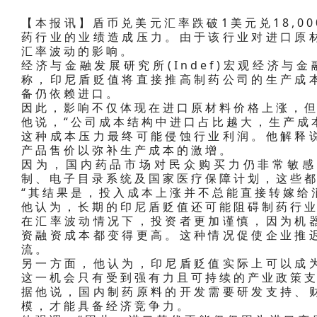
【本报讯】盾币兑美元汇率跌破1美元兑18,0
药行业的业绩造成压力。由于该行业对进口原
汇率波动的影响。
经济与金融发展研究所(Indef)宏观经济与金融中心
称，印尼盾贬值将直接推高制药公司的生产成
备仍依赖进口。
因此，影响不仅体现在进口原材料价格上涨，
他说，“公司成本结构中进口占比越大，生产成
这种成本压力最终可能侵蚀行业利润。他解释
产品售价以弥补生产成本的激增。
因为，国内药品市场对民众购买力仍非常敏感
制、电子目录系统及国家医疗保障计划，这些
“其结果是，投入成本上涨并不总能直接转嫁给
他认为，长期的印尼盾贬值还可能阻碍制药行
在汇率波动情况下，投资者更加谨慎，因为机
资融资成本都变得更高。这种情况促使企业推
流。
另一方面，他认为，印尼盾贬值实际上可以成
这一机会只有受到强有力且可持续的产业政策
据他说，国内制药原料的开发需要研发支持、
模，才能具备经济竞争力。