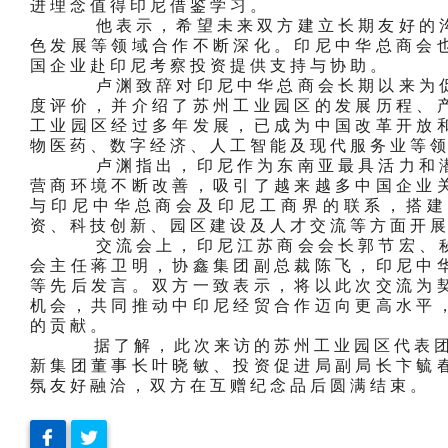
进理念值得印尼借鉴学习。
他表示，希望未来双方建立长期友好的沟
色发展等领域合作不断深化。印尼中华总商会
国企业赴印尼考察投资提供支持与协助。
卢渊致辞对印尼中华总商会长期以来为促
度评价，并介绍了苏州工业园区的发展历程、
工业园区经过多年发展，已成为中国改革开放
物医药、数字经济、人工智能及现代服务业等
卢渊指出，印尼作为东南亚最具活力和潜
营商环境不断改善，吸引了越来越多中国企业
与印尼中华总商会及印尼工商界的联系，搭建
资、科技创新、园区建设及人才交流等方面开
交流会上，印尼江苏商会会长郭节宏、秘
会主任蒋卫明，协鑫集团副总裁陈飞，印尼中
等先后发言。双方一致表示，将以此次交流为
机会，共同推动中印尼经贸合作迈向更高水平
的贡献。
据了解，此次来访的苏州工业园区代表团成
新集团董事长叶晓敏、投资促进局副局长卞毓
氛友好融洽，双方在互赠纪念品后圆满结束。