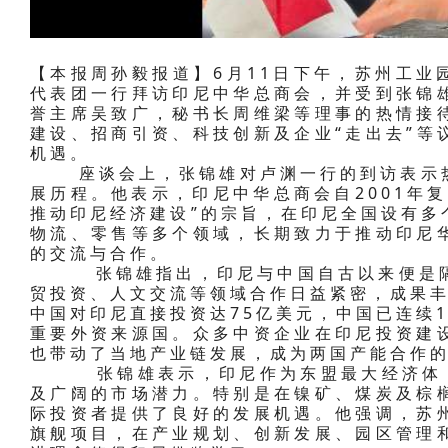
【本报周孙毅报道】6月11日下午，苏州工业
代表团一行拜访印尼中华总商会，并受到张锦
誉主席吴致广，秘书长周维梁等理事的热情接
建设、招商引资、科技创新及企业“走出去”等
机遇。
座谈会上，张锦雄对卢渊一行的到访表示热
展历程。他表示，印尼中华总商会自2001年
推动印尼经济建设”的宗旨，在印尼全国设有多
物流、零售等多个领域，长期致力于推动印尼
的交流与合作。
张锦雄指出，印尼与中国自古以来便是隔
贸投资、人文交流等领域合作日益紧密，成果丰
中国对印尼直接投资达75亿美元，中国已连续
重要外资来源国。众多中资企业在印尼投资建
也带动了当地产业链发展，成为两国产能合作
张锦雄表示，印尼作为东盟最大经济体，拥
及广阔的市场潜力。特别是在镍矿、煤炭及棕
际投资者提供了良好的发展机遇。他强调，苏
旗舰项目，在产业规划、创新发展、园区管理