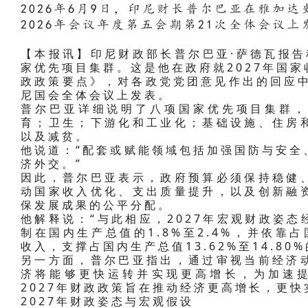
2026年6月9日，印尼财长普尔巴亚在雅加达
2026年会议年度第五会期第21次全体会议
【本报讯】印尼财政部长普尔巴亚·萨德瓦报告
家优先项目集群。这是他在政府就2027年国
政政策要点》，对各政党党团意见作出的回应中
尼国会全体会议上发表。
普尔巴亚详细说明了八项国家优先项目集群，
育；卫生；下游化和工业化；基础设施、住房
以及减贫。
他说道：“配套或赋能领域包括加强国防与安全
济外交。”
因此，普尔巴亚表示，政府预算必须保持稳健
动国家收入优化、支出质量提升，以及创新融
保发展成果的公平分配。
他解释说：“与此相应，2027年宏观财政姿
制在国内生产总值的1.8%至2.4%，并依靠占国
收入，支撑占国内生产总值13.62%至14.80
另一方面，普尔巴亚指出，通过审视当前经济
济将能够更快运转并实现更高增长，为加速提
2027年财政政策旨在推动经济更高增长，更快
2027年财政姿态与宏观假设