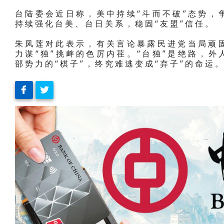
台陆委会近日称，美中持续“斗而不破”态势，
持续强化台美、台日关系，稳固“友盟”信任。
朱凤莲对此表示，有关言论暴露民进党当局顽固
力谋“独”挑衅的色厉内荏。“台独”是绝路，外
部势力的“棋子”，终究难逃变成“弃子”的命运