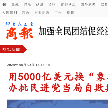
金融
财经
政治
法律
首都动态
国外新闻
教
人民福利
宗教
东盟动态
广告
视频
熱點新聞
2026年 06月 03日 18:48 PM
用5000亿美元换“
办批民进党当局自欺
-