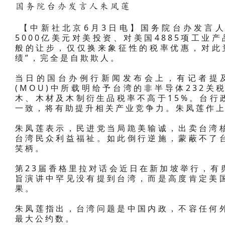
国务院台办发言人朱凤莲
【中新社北京6月3日电】国务院台办发言人
5000亿美元对美投资、对美国4885项工业产
般的让步，仅仅换来象征性的税率优惠，对此
绩”，完全是自欺欺人。
当日的国台办例行新闻发布会上，有记者提
(MOU)中所载明给予台湾的非半导体232
木、木材及木制衍生品税率不高于15%。台行
一致，将有助提升相关产业竞争力。朱凤莲作
朱凤莲表示，民进党当局跪美输诚，出卖台湾
台湾民众利益福祉。如此倒行逆施，蒙蔽不了
笑柄。
第23届香格里拉对话会近日在新加坡举行，有
旨演讲中罕见没有提到台湾，而是高度肯定美
果。
朱凤莲指出，台湾问题是中国内政，不容任何
最大公约数。