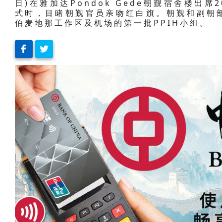
日)在雅加达Pondok Gede朝觐宿舍楼出席
式时，目睹朝觐官员亲吻红白旗。朝觐和副朝部
伯麦地那工作区及机场的第一批PPIH小组。