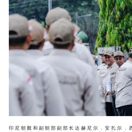
印尼朝觐和副朝部副部长达赫尼尔．安扎尔．西曼